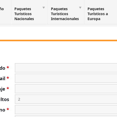
Año
Paquetes
Paquetes
Paquetes
Turisticos
Turisticos
Turísticos a
Nacionales
Internacionales
Europa
ido
*
ail
*
aje
*
ltos
ono
*