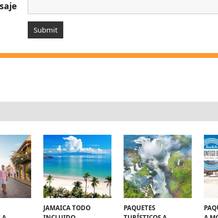
saje
JAMAICA TODO
PAQUETES
PAQ
 A
INCLUIDO
TURÍSTICOS A
A M