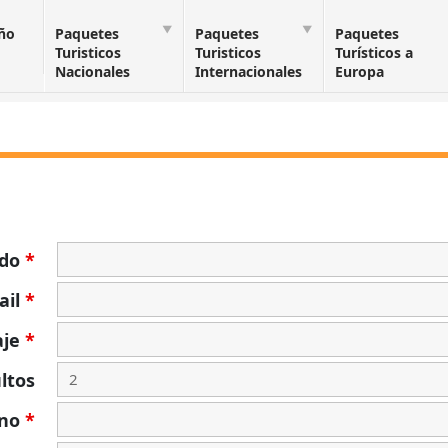
Año
Paquetes
Paquetes
Paquetes
Turisticos
Turisticos
Turísticos a
Nacionales
Internacionales
Europa
ido
*
ail
*
aje
*
ltos
ono
*