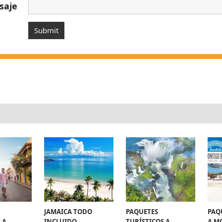
saje
JAMAICA TODO
PAQUETES
PAQ
 A
INCLUIDO
TURÍSTICOS A
A M