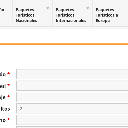
Año
Paquetes
Paquetes
Paquetes
Turisticos
Turisticos
Turísticos a
Nacionales
Internacionales
Europa
ido
*
ail
*
aje
*
ltos
ono
*