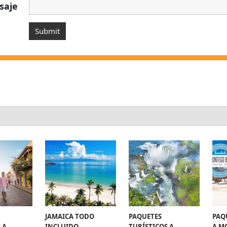
saje
JAMAICA TODO
PAQUETES
PAQ
 A
INCLUIDO
TURÍSTICOS A
A M