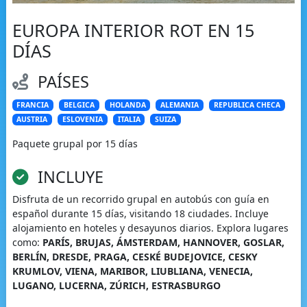
EUROPA INTERIOR ROT EN 15
DÍAS
PAÍSES
FRANCIA
BELGICA
HOLANDA
ALEMANIA
REPUBLICA CHECA
AUSTRIA
ESLOVENIA
ITALIA
SUIZA
Paquete grupal por 15 días
INCLUYE
Disfruta de un recorrido grupal en autobús con guía en
español durante 15 días, visitando 18 ciudades. Incluye
alojamiento en hoteles y desayunos diarios. Explora lugares
como:
PARÍS, BRUJAS, ÁMSTERDAM, HANNOVER, GOSLAR,
BERLÍN, DRESDE, PRAGA, CESKÉ BUDEJOVICE, CESKY
KRUMLOV, VIENA, MARIBOR, LIUBLIANA, VENECIA,
LUGANO, LUCERNA, ZÚRICH, ESTRASBURGO