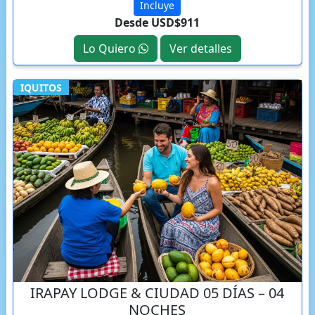
Incluye
Desde USD$911
Lo Quiero
Ver detalles
IQUITOS
IRAPAY LODGE & CIUDAD 05 DÍAS – 04
NOCHES