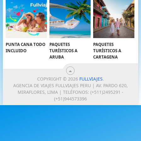
PUNTA CANA TODO
PAQUETES
PAQUETES
INCLUIDO
TURÍSTICOS A
TURÍSTICOS A
ARUBA
CARTAGENA
COPYRIGHT © 2026
FULLVIAJES
.
AGENCIA DE VIAJES FULLVIAJES PERU | AV. PARDO 620,
MIRAFLORES, LIMA | TELÉFONOS: (+511)2495291 -
(+51)944573396