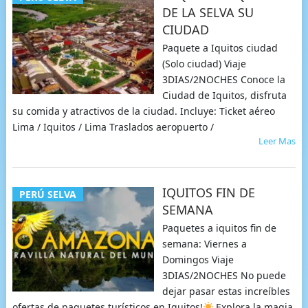
DE LA SELVA SU
CIUDAD
Paquete a Iquitos ciudad
(Solo ciudad) Viaje
3DIAS/2NOCHES Conoce la
Ciudad de Iquitos, disfruta
su comida y atractivos de la ciudad. Incluye: Ticket aéreo
Lima / Iquitos / Lima Traslados aeropuerto /
Leer Mas
IQUITOS FIN DE
PERÚ SELVA
SEMANA
Paquetes a iquitos fin de
semana: Viernes a
Domingos Viaje
3DIAS/2NOCHES No puede
dejar pasar estas increíbles
ofertas de paquetes turísticos en Iquitos!
Explora la magia