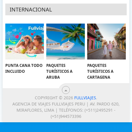
INTERNACIONAL
PUNTA CANA TODO
PAQUETES
PAQUETES
INCLUIDO
TURÍSTICOS A
TURÍSTICOS A
ARUBA
CARTAGENA
COPYRIGHT © 2026
FULLVIAJES
.
AGENCIA DE VIAJES FULLVIAJES PERU | AV. PARDO 620,
MIRAFLORES, LIMA | TELÉFONOS: (+511)2495291 -
(+51)944573396