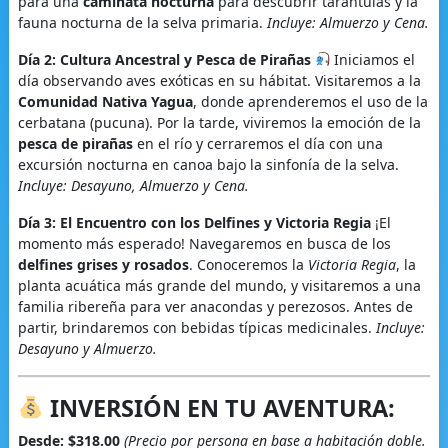
para una
caminata nocturna
para descubrir tarántulas y la
fauna nocturna de la selva primaria.
Incluye: Almuerzo y Cena.
Día 2: Cultura Ancestral y Pesca de Pirañas
Iniciamos el
día observando aves exóticas en su hábitat. Visitaremos a la
Comunidad Nativa Yagua
, donde aprenderemos el uso de la
cerbatana (pucuna). Por la tarde, viviremos la emoción de la
pesca de pirañas
en el río y cerraremos el día con una
excursión nocturna en canoa bajo la sinfonía de la selva.
Incluye: Desayuno, Almuerzo y Cena.
Día 3: El Encuentro con los Delfines y Victoria Regia
¡El
momento más esperado! Navegaremos en busca de los
delfines grises y rosados
. Conoceremos la
Victoria Regia
, la
planta acuática más grande del mundo, y visitaremos a una
familia ribereña para ver anacondas y perezosos. Antes de
partir, brindaremos con bebidas típicas medicinales.
Incluye:
Desayuno y Almuerzo.
INVERSIÓN EN TU AVENTURA:
Desde: $318.00
(Precio por persona en base a habitación doble.