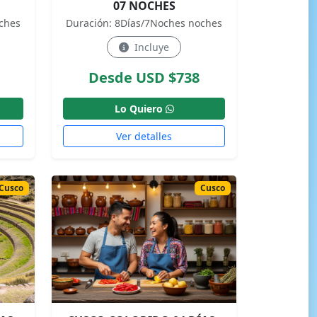
07 NOCHES
ches
Duración: 8Días/7Noches noches
Incluye
Desde USD $738
Lo Quiero
Ver detalles
Cusco
Cusco