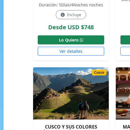
Duración: 5Días/4Noches noches
Incluye
Desde USD $748
Lo Quiero
Ver detalles
Cusco
CUSCO Y SUS COLORES
MA