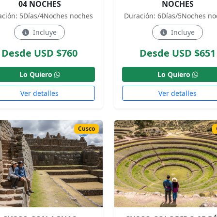
04 NOCHES
NOCHES
ación: 5Días/4Noches noches
Duración: 6Días/5Noches no
Incluye
Incluye
Desde USD $760
Desde USD $651
Lo Quiero
Lo Quiero
Ver detalles
Ver detalles
Cusco