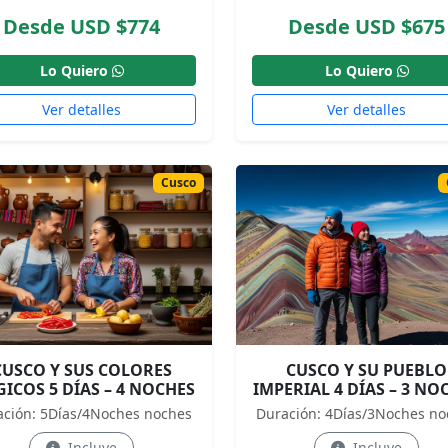
Desde USD $774
Desde USD $675
Lo Quiero
Lo Quiero
Ver detalles
Ver detalles
Cusco
CUSCO Y SUS COLORES
CUSCO Y SU PUEBLO
ICOS 5 DÍAS – 4 NOCHES
IMPERIAL 4 DÍAS – 3 NO
ación: 5Días/4Noches noches
Duración: 4Días/3Noches no
Incluye
Incluye