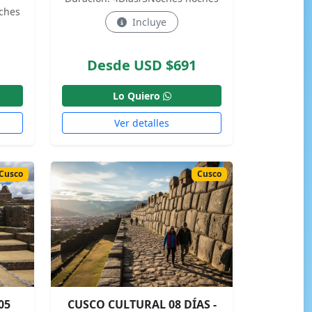
ches
Incluye
Desde USD $691
Lo Quiero
Ver detalles
Cusco
Cusco
05
CUSCO CULTURAL 08 DÍAS -