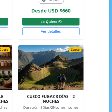
Desde USD $660
Lo Quiero
Ver detalles
Cusco
Cusco
LE
CUSCO FUGAZ 3 DÍAS – 2
CHES
NOCHES
ches
Duración: 3Días/2Noches noches