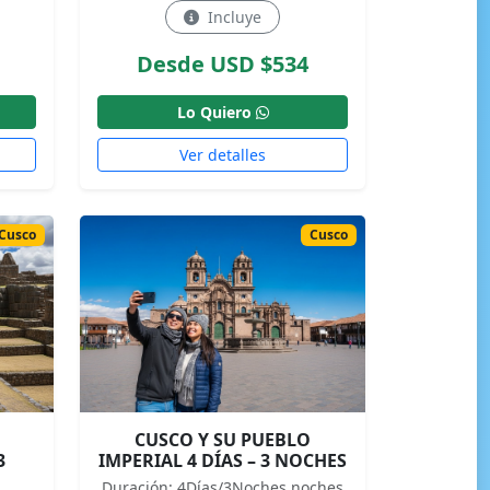
Incluye
Desde USD $534
Lo Quiero
Ver detalles
Cusco
Cusco
CUSCO Y SU PUEBLO
3
IMPERIAL 4 DÍAS – 3 NOCHES
Duración: 4Días/3Noches noches