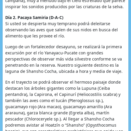
campaña), muy a menudo bajo el cielo estrellado que parece
inspirar los sonidos producidos por las criaturas de la selva.
Día 2. Pacaya Samiria (D-A-C)
Si usted se despierta muy temprano podrá deleitarse
observando las aves que salen de sus nidos en busca del
alimento que les provee el río.
Luego de un fortalecedor desayuno, se realizará la primera
excursión por el río Yanayacu-Pucate con grandes
perspectivas de observar más vida silvestre conforme se va
penetrando en la reserva. Nuestro siguiente destino es la
laguna de Shansho Cocha, ubicada a hora y media de viaje.
En el trayecto se podrá observar el hermoso paisaje donde
destacan los árboles gigantes como la Lupuna (Ceiba
pentandra), la Capirona, el Capinurí (Heliocostilis scabra) y
también las aves como el tucán (Pteroglossus sp.),
guacamayo rojo (Ara macao), guacamayo amarillo (Ara
ararauna), garza blanca grande (Egreta alba), martín
pescador (Chloroceryele sp.). Al llegar a Shansho Cocha
podremos avistar al Hoatzín o “Shansho” (Opysthocomus