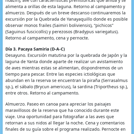
hoazin), ave con características prehistóricas que anida y se
alimenta a orillas de esta laguna. Retorno al campamento y
almuerzo. Después de un breve descanso continuaremos la
excursión por la Quebrada de Yanayaquillo donde es posible
observar monos frailes (Saimiri boliviensis), “pichicos”
(Saguinus fuscicollis) y perezosos (Bradypus variegatus).
Retorno al campamento, cena y pernocte.
Día 3. Pacaya Samiria (D-A-C)
Desayuno. Excursión matutina por la quebrada de Japón y la
laguna de Yanta donde aparte de realizar un avistamiento
de aves mientras estas se alimentan, dispondremos de un
tiempo para pescar. Entre las especies ictiológicas que
abundan en la reserva se encuentran la piraña (Serrasalmus
sp.), el sábalo (Brycun americus), la sardina (Triportheus sp.),
entre otros. Retorno al campamento.
Almuerzo. Paseo en canoa para apreciar los paisajes
maravillosos de la reserva que ha conocido durante este
viaje. Una oportunidad para fotografiar a las aves que
retornan a sus nidos al llegar la noche. Cena y comentarios
finales de su guía sobre el programa realizado. Pernocte en