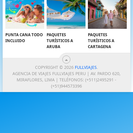
PUNTA CANA TODO
PAQUETES
PAQUETES
INCLUIDO
TURÍSTICOS A
TURÍSTICOS A
ARUBA
CARTAGENA
COPYRIGHT © 2026
FULLVIAJES
.
AGENCIA DE VIAJES FULLVIAJES PERU | AV. PARDO 620,
MIRAFLORES, LIMA | TELÉFONOS: (+511)2495291 -
(+51)944573396