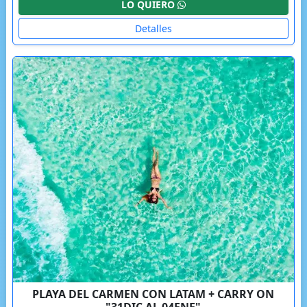
LO QUIERO
Detalles
PLAYA DEL CARMEN CON LATAM + CARRY ON
"31DIC AL 04ENE"