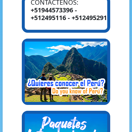
CONTÁCTENOS:
+51944573396 -
+512495116 - +512495291