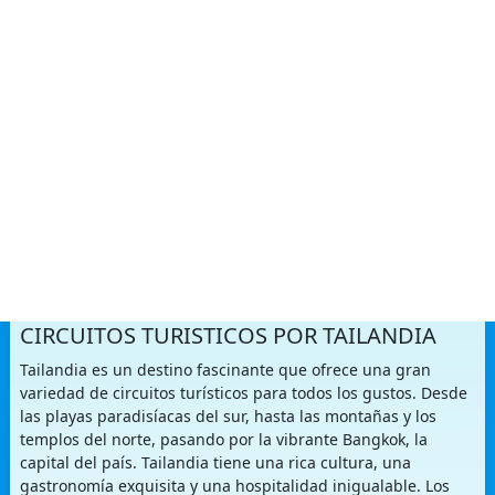
MENÚ
PAQUETES TURÍSTICOS A
TAILANDIA
CIRCUITOS TURISTICOS POR TAILANDIA
Tailandia es un destino fascinante que ofrece una gran
variedad de circuitos turísticos para todos los gustos. Desde
las playas paradisíacas del sur, hasta las montañas y los
templos del norte, pasando por la vibrante Bangkok, la
capital del país. Tailandia tiene una rica cultura, una
gastronomía exquisita y una hospitalidad inigualable. Los
circuitos turísticos por Tailandia te permiten conocer lo
mejor de este país, combinando visitas culturales,