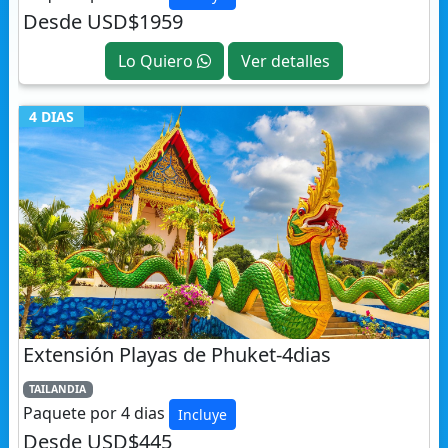
Lo Quiero
Ver detalles
4 DIAS
Extensión Playas de Phuket-4dias
TAILANDIA
Paquete por 4 dias
Incluye
Desde USD$445
Lo Quiero
Ver detalles