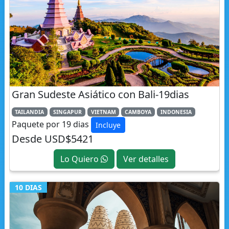
Gran Sudeste Asiático con Bali-19dias
TAILANDIA
SINGAPUR
VIETNAM
CAMBOYA
INDONESIA
Paquete por 19 dias
Incluye
Desde USD$5421
Lo Quiero
Ver detalles
10 DIAS