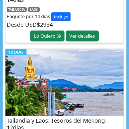
Paquete por 14 dias
Incluye
Desde USD$2934
Lo Quiero
Ver detalles
12 DIAS
Tailandia y Laos: Tesoros del Mekong-
12dias
TAILANDIA
LAOS