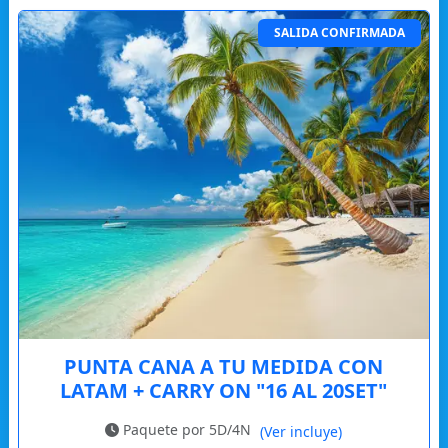
SALIDA CONFIRMADA
PUNTA CANA A TU MEDIDA CON
LATAM + CARRY ON "16 AL 20SET"
Paquete por 5D/4N
(Ver incluye)