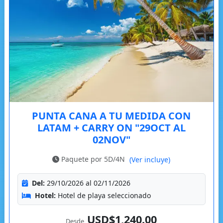
PUNTA CANA A TU MEDIDA CON
LATAM + CARRY ON "29OCT AL
02NOV"
Paquete por 5D/4N
(Ver incluye)
Del:
29/10/2026 al 02/11/2026
Hotel:
Hotel de playa seleccionado
USD$1,240.00
Desde