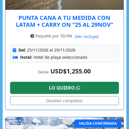
PUNTA CANA A TU MEDIDA CON
LATAM + CARRY ON "25 AL 29NOV"
Paquete por 5D/4N
(Ver incluye)
Del:
25/11/2026 al 29/11/2026
Hotel:
Hotel de playa seleccionado
USD$1,255.00
Desde
LO QUIERO
Detalles completos
SALIDA CONFIRMADA