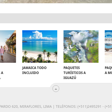
JAMAICA TODO
PAQUETES
PAQ
 A
INCLUIDO
TURÍSTICOS A
A M
A
IGUAZÚ
 PARDO 620, MIRAFLORES, LIMA | TELÉFONOS: (+511)2495291 - (+5