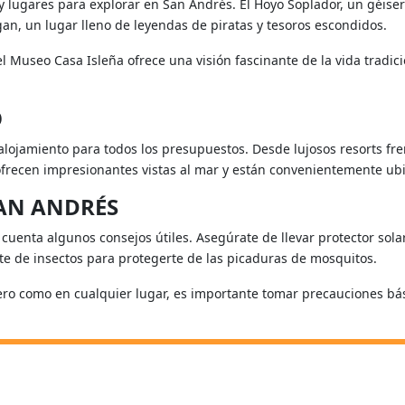
 lugares para explorar en San Andrés. El Hoyo Soplador, un géiser
an, un lugar lleno de leyendas de piratas y tesoros escondidos.
, el Museo Casa Isleña ofrece una visión fascinante de la vida trad
O
ojamiento para todos los presupuestos. Desde lujosos resorts fre
ofrecen impresionantes vistas al mar y están convenientemente ubic
SAN ANDRÉS
cuenta algunos consejos útiles. Asegúrate de llevar protector solar
e de insectos para protegerte de las picaduras de mosquitos.
ero como en cualquier lugar, es importante tomar precauciones bás