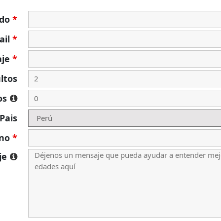
ido
*
ail
*
aje
*
ltos
os
Pais
ono
*
je