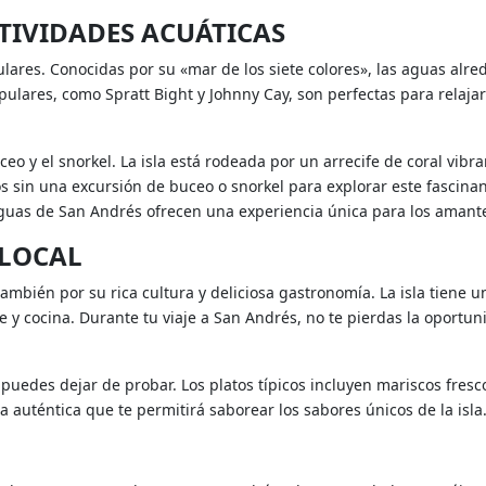
TIVIDADES ACUÁTICAS
res. Conocidas por su «mar de los siete colores», las aguas alred
pulares, como Spratt Bight y Johnny Cay, son perfectas para relajars
eo y el snorkel. La isla está rodeada por un arrecife de coral vibr
os sin una excursión de buceo o snorkel para explorar este fascin
aguas de San Andrés ofrecen una experiencia única para los amante
LOCAL
ambién por su rica cultura y deliciosa gastronomía. La isla tiene u
le y cocina. Durante tu viaje a San Andrés, no te pierdas la oportu
puedes dejar de probar. Los platos típicos incluyen mariscos fresco
a auténtica que te permitirá saborear los sabores únicos de la isla