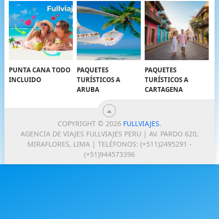
PUNTA CANA TODO
PAQUETES
PAQUETES
INCLUIDO
TURÍSTICOS A
TURÍSTICOS A
ARUBA
CARTAGENA
COPYRIGHT © 2026
FULLVIAJES
.
AGENCIA DE VIAJES FULLVIAJES PERU | AV. PARDO 620,
MIRAFLORES, LIMA | TELÉFONOS: (+511)2495291 -
(+51)944573396