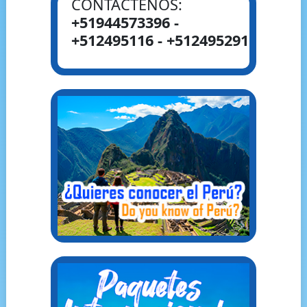
CONTÁCTENOS:
+51944573396 -
+512495116 - +512495291