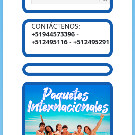
CONTÁCTENOS:
+51944573396 -
+512495116 - +512495291