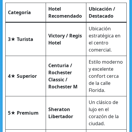
Hotel
Ubicación /
Categoría
Recomendado
Destacado
Ubicación
Victory / Regis
estratégica en
3★ Turista
Hotel
el centro
comercial.
Estilo moderno
Centuria /
y excelente
Rochester
4★ Superior
confort cerca
Classic /
de la calle
Rochester M
Florida.
Un clásico de
Sheraton
lujo en el
5★ Premium
Libertador
corazón de la
ciudad.