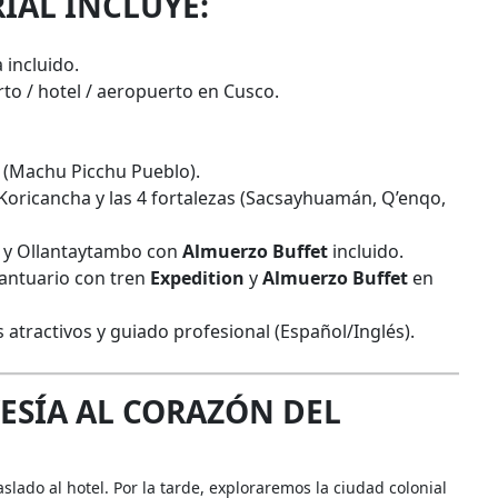
IAL INCLUYE:
 incluido.
to / hotel / aeropuerto en Cusco.
(Machu Picchu Pueblo).
, Koricancha y las 4 fortalezas (Sacsayhuamán, Q’enqo,
c y Ollantaytambo con
Almuerzo Buffet
incluido.
Santuario con tren
Expedition
y
Almuerzo Buffet
en
 atractivos y guiado profesional (Español/Inglés).
ESÍA AL CORAZÓN DEL
slado al hotel. Por la tarde, exploraremos la ciudad colonial