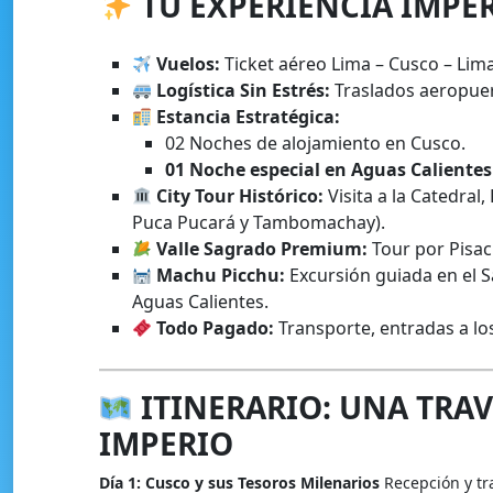
TU EXPERIENCIA IMPER
Vuelos:
Ticket aéreo Lima – Cusco – Lima
Logística Sin Estrés:
Traslados aeropuer
Estancia Estratégica:
02 Noches de alojamiento en Cusco.
01 Noche especial en Aguas Calientes
City Tour Histórico:
Visita a la Catedral
Puca Pucará y Tambomachay).
Valle Sagrado Premium:
Tour por Pisa
Machu Picchu:
Excursión guiada en el 
Aguas Calientes.
Todo Pagado:
Transporte, entradas a los
ITINERARIO: UNA TRAV
IMPERIO
Día 1: Cusco y sus Tesoros Milenarios
Recepción y tra