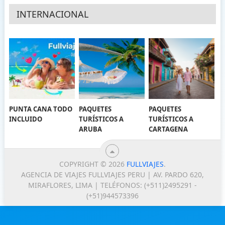
INTERNACIONAL
PUNTA CANA TODO
PAQUETES
PAQUETES
INCLUIDO
TURÍSTICOS A
TURÍSTICOS A
ARUBA
CARTAGENA
COPYRIGHT © 2026
FULLVIAJES
.
AGENCIA DE VIAJES FULLVIAJES PERU | AV. PARDO 620,
MIRAFLORES, LIMA | TELÉFONOS: (+511)2495291 -
(+51)944573396