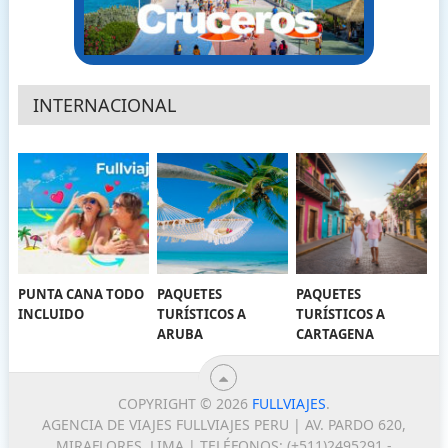
INTERNACIONAL
PUNTA CANA TODO
PAQUETES
PAQUETES
INCLUIDO
TURÍSTICOS A
TURÍSTICOS A
ARUBA
CARTAGENA
COPYRIGHT © 2026
FULLVIAJES
.
AGENCIA DE VIAJES FULLVIAJES PERU | AV. PARDO 620,
MIRAFLORES, LIMA | TELÉFONOS: (+511)2495291 -