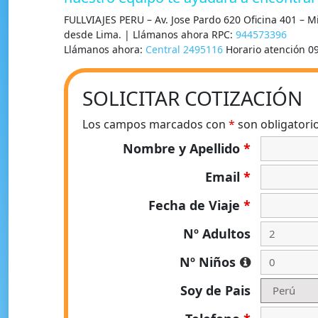
FULLVIAJES PERU – Av. Jose Pardo 620 Oficina 401 – 
desde Lima. | Llámanos ahora RPC:
944573396
Llámanos ahora:
Central 2495116
Horario atención 0
SOLICITAR COTIZACIÓN
Los campos marcados con
*
son obligatori
Nombre y Apellido
*
Email
*
Fecha de Viaje
*
Nº Adultos
Nº Niños
Soy de Pais