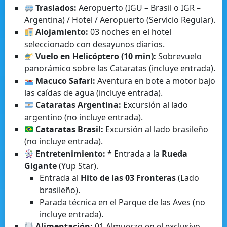
Traslados:
Aeropuerto (IGU – Brasil o IGR –
Argentina) / Hotel / Aeropuerto (Servicio Regular).
Alojamiento:
03 noches en el hotel
seleccionado con desayunos diarios.
Vuelo en Helicóptero (10 min):
Sobrevuelo
panorámico sobre las Cataratas (incluye entrada).
Macuco Safari:
Aventura en bote a motor bajo
las caídas de agua (incluye entrada).
Cataratas Argentina:
Excursión al lado
argentino (no incluye entrada).
Cataratas Brasil:
Excursión al lado brasileño
(no incluye entrada).
Entretenimiento:
* Entrada a la
Rueda
Gigante
(Yup Star).
Entrada al
Hito de las 03 Fronteras
(Lado
brasileño).
Parada técnica en el Parque de las Aves (no
incluye entrada).
Alimentación:
01 Almuerzo en el exclusivo