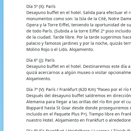
Día 5º (X): París
Desayuno buffet en el hotel. Salida para efectuar el 
monumentos como son: la Isla de la Cité, Notre Dame, 
Opera y la Torre Eiffel, teniendo la oportunidad de 
de todo París. (Subida a la torre Eiffel 2º piso inclui
de la ciudad. Tarde libre. Por la tarde sugerimos hace
palacio y famosos jardines y por la noche, quizás te
Molino Rojo o el Lido. Alojamiento.
Día 6º (J): París
Desayuno buffet en el hotel. Destinaremos este día a
quizá acercarnos a algún museo o visitar opcionalmen
Alojamiento.
Día 7º (V): París / Frankfurt (620 Km) “Paseo por el río 
Después del desayuno buffet saldremos en dirección
Alemania para llegar a las orillas del río Rin por e
Boppard hasta St Goar desde donde proseguiremos nu
incluido en el Paquete Plus P+). Tiempo libre en Fra
nuestro Hotel. Alojamiento en Frankfurt o alrededore
Día 8º (S): Frankfurt / Heidelberg / Lucerna / Zúrich (