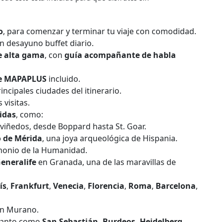
o
, para comenzar y terminar tu viaje con comodidad.
on desayuno buffet diario.
e alta gama
, con
guía acompañante de habla
aje MAPAPLUS
incluido.
incipales ciudades del itinerario.
 visitas.
idas
, como:
 y viñedos, desde Boppard hasta St. Goar.
o de Mérida
, una joya arqueológica de Hispania.
imonio de la Humanidad.
eneralife
en Granada, una de las maravillas de
ís
,
Frankfurt
,
Venecia
,
Florencia
,
Roma
,
Barcelona
,
n Murano.
ncanto como
San Sebastián, Burdeos, Heidelberg,