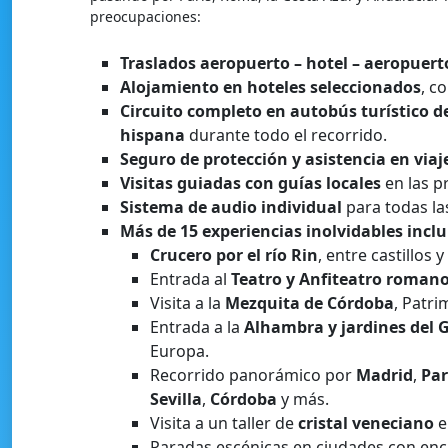
preocupaciones:
Traslados aeropuerto – hotel – aeropuert
Alojamiento en hoteles seleccionados
, c
Circuito completo en autobús turístico d
hispana
durante todo el recorrido.
Seguro de protección y asistencia en vi
Visitas guiadas con guías locales
en las pr
Sistema de audio individual
para todas las
Más de 15 experiencias inolvidables inclu
Crucero por el río Rin
, entre castillos
Entrada al
Teatro y Anfiteatro roman
Visita a la
Mezquita de Córdoba
, Patr
Entrada a la
Alhambra y jardines del G
Europa.
Recorrido panorámico por
Madrid
,
Par
Sevilla
,
Córdoba
y más.
Visita a un taller de
cristal veneciano
e
Paradas escénicas en ciudades con e