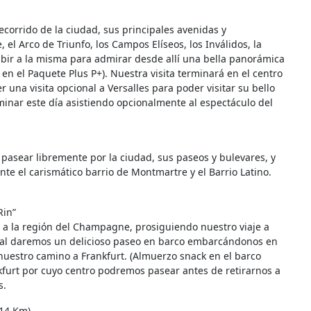
recorrido de la ciudad, sus principales avenidas y
el Arco de Triunfo, los Campos Elíseos, los Inválidos, la
subir a la misma para admirar desde allí una bella panorámica
do en el Paquete Plus P+). Nuestra visita terminará en el centro
r una visita opcional a Versalles para poder visitar su bello
rminar este día asistiendo opcionalmente al espectáculo del
 pasear libremente por la ciudad, sus paseos y bulevares, y
te el carismático barrio de Montmartre y el Barrio Latino.
Rin”
 a la región del Champagne, prosiguiendo nuestro viaje a
l cual daremos un delicioso paseo en barco embarcándonos en
estro camino a Frankfurt. (Almuerzo snack en el barco
nkfurt por cuyo centro podremos pasear antes de retirarnos a
s.
514 Km)