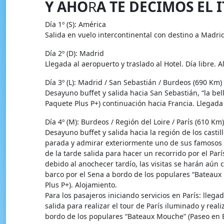
Y AHO
R
A TE DECIMOS EL I
Día 1º (S): América
Salida en vuelo intercontinental con destino a Madrid
Día 2º (D): Madrid
Llegada al aeropuerto y traslado al Hotel. Día libre. A
Día 3º (L): Madrid / San Sebastián / Burdeos (690 Km)
Desayuno buffet y salida hacia San Sebastián, “la bel
Paquete Plus P+) continuación hacia Francia. Llegada
Día 4º (M): Burdeos / Región del Loire / París (610 Km)
Desayuno buffet y salida hacia la región de los cast
parada y admirar exteriormente uno de sus famosos Ca
de la tarde salida para hacer un recorrido por el Par
debido al anochecer tardío, las visitas se harán aún 
barco por el Sena a bordo de los populares “Bateau
Plus P+). Alojamiento.
Para los pasajeros iniciando servicios en París: llegad
salida para realizar el tour de París iluminado y rea
bordo de los populares “Bateaux Mouche” (Paseo en B