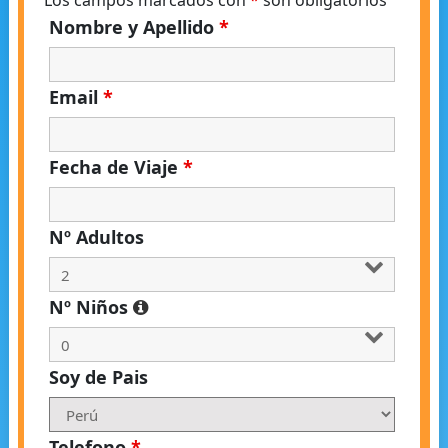
Los campos marcados con
*
son obligatorios
Nombre y Apellido
*
Email
*
Fecha de Viaje
*
Nº Adultos
Nº Niños
Soy de Pais
Telefono
*