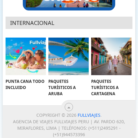
INTERNACIONAL
PUNTA CANA TODO
PAQUETES
PAQUETES
INCLUIDO
TURÍSTICOS A
TURÍSTICOS A
ARUBA
CARTAGENA
COPYRIGHT © 2026
FULLVIAJES
.
AGENCIA DE VIAJES FULLVIAJES PERU | AV. PARDO 620,
MIRAFLORES, LIMA | TELÉFONOS: (+511)2495291 -
(+51)944573396