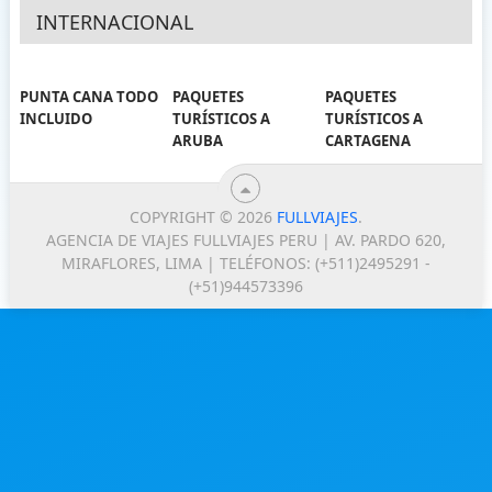
INTERNACIONAL
PUNTA CANA TODO
PAQUETES
PAQUETES
INCLUIDO
TURÍSTICOS A
TURÍSTICOS A
ARUBA
CARTAGENA
COPYRIGHT © 2026
FULLVIAJES
.
AGENCIA DE VIAJES FULLVIAJES PERU | AV. PARDO 620,
MIRAFLORES, LIMA | TELÉFONOS: (+511)2495291 -
(+51)944573396