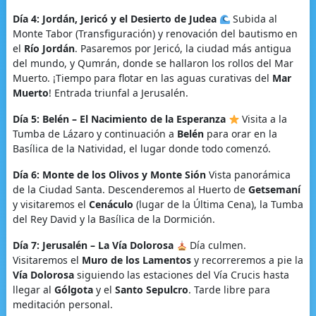
Día 4: Jordán, Jericó y el Desierto de Judea
Subida al
Monte Tabor (Transfiguración) y renovación del bautismo en
el
Río Jordán
. Pasaremos por Jericó, la ciudad más antigua
del mundo, y Qumrán, donde se hallaron los rollos del Mar
Muerto. ¡Tiempo para flotar en las aguas curativas del
Mar
Muerto
! Entrada triunfal a Jerusalén.
Día 5: Belén – El Nacimiento de la Esperanza
Visita a la
Tumba de Lázaro y continuación a
Belén
para orar en la
Basílica de la Natividad, el lugar donde todo comenzó.
Día 6: Monte de los Olivos y Monte Sión
Vista panorámica
de la Ciudad Santa. Descenderemos al Huerto de
Getsemaní
y visitaremos el
Cenáculo
(lugar de la Última Cena), la Tumba
del Rey David y la Basílica de la Dormición.
Día 7: Jerusalén – La Vía Dolorosa
Día culmen.
Visitaremos el
Muro de los Lamentos
y recorreremos a pie la
Vía Dolorosa
siguiendo las estaciones del Vía Crucis hasta
llegar al
Gólgota
y el
Santo Sepulcro
. Tarde libre para
meditación personal.