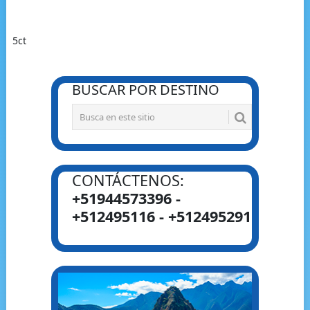
5ct
BUSCAR POR DESTINO
CONTÁCTENOS:
+51944573396 -
+512495116 - +512495291