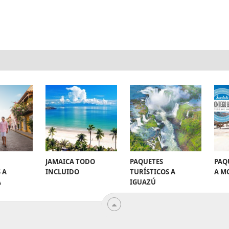
JAMAICA TODO
PAQUETES
PAQ
 A
INCLUIDO
TURÍSTICOS A
A M
A
IGUAZÚ