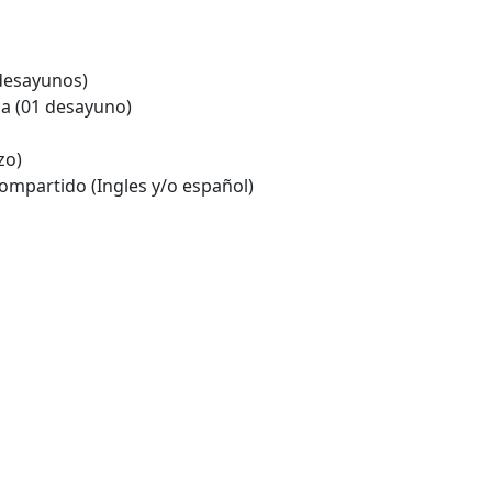
desayunos)
ca (01 desayuno)
zo)
compartido (Ingles y/o español)