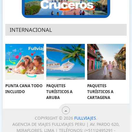
INTERNACIONAL
PUNTA CANA TODO
PAQUETES
PAQUETES
INCLUIDO
TURÍSTICOS A
TURÍSTICOS A
ARUBA
CARTAGENA
COPYRIGHT © 2026
FULLVIAJES
.
AGENCIA DE VIAJES FULLVIAJES PERU | AV. PARDO 620,
MIRAFLORES, LIMA | TELÉFONOS: (+511)2495291 -