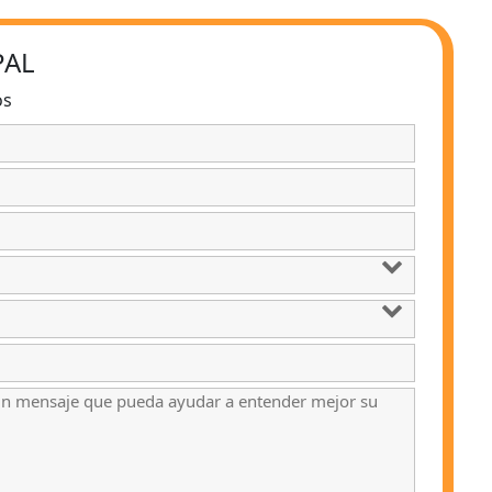
PAL
os