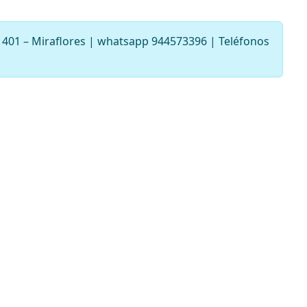
a 401 – Miraflores | whatsapp 944573396 | Teléfonos