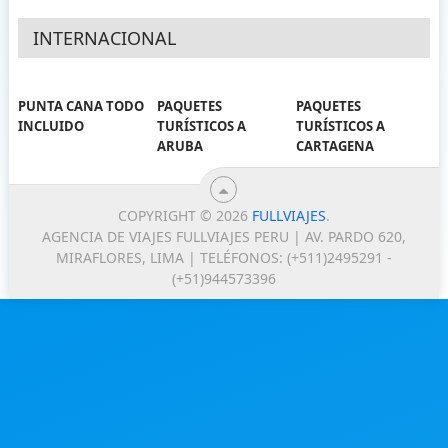
INTERNACIONAL
PUNTA CANA TODO
PAQUETES
PAQUETES
INCLUIDO
TURÍSTICOS A
TURÍSTICOS A
ARUBA
CARTAGENA
COPYRIGHT © 2026
FULLVIAJES
.
AGENCIA DE VIAJES FULLVIAJES PERU | AV. PARDO 620,
MIRAFLORES, LIMA | TELÉFONOS: (+511)2495291 -
(+51)944573396