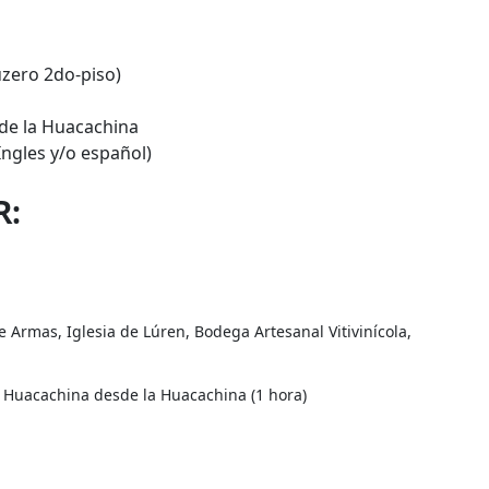
uzero 2do-piso)
sde la Huacachina
Ingles y/o español)
R:
e Armas, Iglesia de Lúren, Bodega Artesanal Vitivinícola,
a Huacachina desde la Huacachina (1 hora)