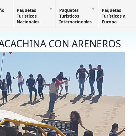
Año
Paquetes
Paquetes
Paquetes
Turisticos
Turisticos
Turísticos a
Nacionales
Internacionales
Europa
HUACACHINA CON ARENEROS