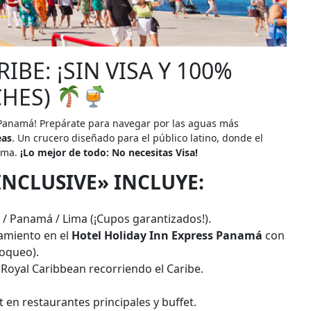
BE: ¡SIN VISA Y 100%
CHES)
 Panamá! Prepárate para navegar por las aguas más
eas
. Un crucero diseñado para el público latino, donde el
ioma.
¡Lo mejor de todo: No necesitas Visa!
INCLUSIVE» INCLUYE:
/ Panamá / Lima (¡Cupos garantizados!).
amiento en el
Hotel Holiday Inn Express Panamá
con
loqueo).
Royal Caribbean recorriendo el Caribe.
en restaurantes principales y buffet.