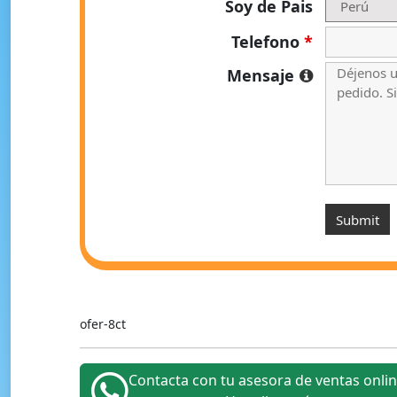
Soy de Pais
Telefono
*
Mensaje
ofer-8ct
Contacta con tu asesora de ventas onli