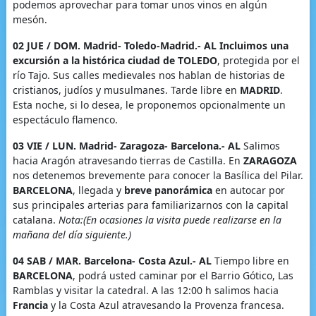
podemos aprovechar para tomar unos vinos en algún
mesón.
02 JUE / DOM. Madrid- Toledo-Madrid.- AL
Incluimos una
excursión a la histórica ciudad de TOLEDO
, protegida por el
río Tajo. Sus calles medievales nos hablan de historias de
cristianos, judíos y musulmanes. Tarde libre en
MADRID
.
Esta noche, si lo desea, le proponemos opcionalmente un
espectáculo flamenco.
03 VIE / LUN. Madrid- Zaragoza- Barcelona.- AL
Salimos
hacia Aragón atravesando tierras de Castilla. En
ZARAGOZA
nos detenemos brevemente para conocer la Basílica del Pilar.
BARCELONA
, llegada y
breve panorámica
en autocar por
sus principales arterias para familiarizarnos con la capital
catalana.
Nota:(En ocasiones la visita puede realizarse en la
mañana del día siguiente.)
04 SAB / MAR. Barcelona- Costa Azul.- AL
Tiempo libre en
BARCELONA
, podrá usted caminar por el Barrio Gótico, Las
Ramblas y visitar la catedral. A las 12:00 h salimos hacia
Francia
y la Costa Azul atravesando la Provenza francesa.