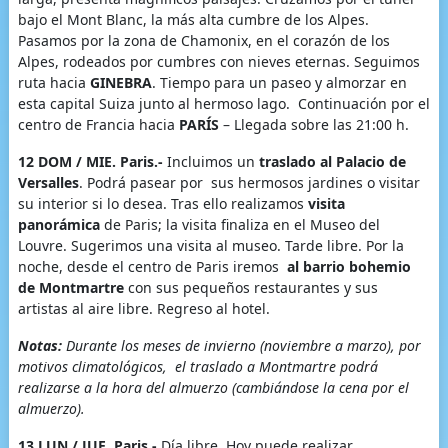
bajo el Mont Blanc, la más alta cumbre de los Alpes.
Pasamos por la zona de Chamonix, en el corazón de los
Alpes, rodeados por cumbres con nieves eternas. Seguimos
ruta hacia
GINEBRA
. Tiempo para un paseo y almorzar en
esta capital Suiza junto al hermoso lago. Continuación por el
centro de Francia hacia
PARÍS
– Llegada sobre las 21:00 h.
12 DOM / MIE. Paris.-
Incluimos un
traslado al Palacio de
Versalles
. Podrá pasear por sus hermosos jardines o visitar
su interior si lo desea. Tras ello realizamos
visita
panorámica
de Paris; la visita finaliza en el Museo del
Louvre. Sugerimos una visita al museo. Tarde libre. Por la
noche, desde el centro de Paris iremos
al barrio bohemio
de Montmartre
con sus pequeños restaurantes y sus
artistas al aire libre. Regreso al hotel.
Notas:
Durante los meses de invierno (noviembre a marzo), por
motivos climatológicos, el traslado a Montmartre podrá
realizarse a la hora del almuerzo (cambiándose la cena por el
almuerzo).
13 LUN / JUE. Paris.-
Día libre. Hoy puede realizar