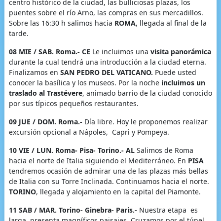
centro histórico de la ciudad, las bulliciosas plazas, los
puentes sobre el río Arno, las compras en sus mercadillos.
Sobre las 16:30 h salimos hacia
ROMA
, llegada al final de la
tarde.
08 MIE / SAB. Roma.- CE
Le incluimos una
visita panorámica
durante la cual tendrá una introducción a la ciudad eterna.
Finalizamos en
SAN PEDRO DEL VATICANO.
Puede usted
conocer la basílica y los museos. Por la noche
incluimos un
traslado al Trastévere
, animado barrio de la ciudad conocido
por sus típicos pequeños restaurantes.
09 JUE / DOM. Roma.-
Día libre. Hoy le proponemos realizar
excursión opcional a Nápoles, Capri y Pompeya.
10 VIE / LUN. Roma- Pisa- Torino.- AL
Salimos de Roma
hacia el norte de Italia siguiendo el Mediterráneo. En
PISA
tendremos ocasión de admirar una de las plazas más bellas
de Italia con su Torre Inclinada. Continuamos hacia el norte.
TORINO
, llegada y alojamiento en la capital del Piamonte.
11 SAB / MAR. Torino- Ginebra- Paris.-
Nuestra etapa es
larga, presenta magníficos paisajes. Cruzamos por el túnel