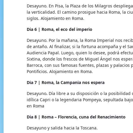
Desayuno. En Pisa, la Plaza de los Milagros despliega 
la verticalidad. El camino prosigue hacia Roma, la 
siglos. Alojamiento en Roma.
Dia 6 | Roma, el eco del imperio
Desayuno. Por la mañana, la Roma Imperial nos recibe 
de antaño. Al finalizar, si la fortuna acompaña y el S
Audiencia Papal. Luego, quien lo desee, podrá efectua
Sixtina, donde los frescos de Miguel Ángel nos espera
Barroca, con sus famosas fuentes, plazas y palacios 
Pontificios. Alojamiento en Roma.
Dia
7
|
Roma,
la
Campania
nos
espera
Desayuno
.
Día libre a su disposición o la posibilidad 
idílica Capri o la legendaria Pompeya, sepultada bajo
en Roma
Dia
8
|
Roma
–
Florencia,
cuna
del
Renacimiento
Desayuno y salida hacia la Toscana.