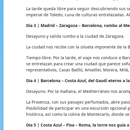
La tarde queda libre para seguir descubriendo sus sec
imperial de Toledo, cuna de culturas entrelazadas. A
Dia
3
|
Madrid
–
Zaragoza
–
Barcelona,
rumbo
al
Med
Desayuno y salida rumbo a la ciudad de Zaragoza.
La ciudad nos recibe con la silueta imponente de la Ba
Tiempo libre. Por la tarde, el viaje nos conduce a Ba
se entrelazan para crear una ciudad que parece soña
representativos, Casas Batlló, Amatller, Morera, Milá
Dia
4
|
Barcelona
–
Costa
Azul,
del
Gaudí
eterno
a
la
Desayuno. Por la mañana, el Mediterráneo nos acomp
La Provenza, con sus paisajes perfumados, abre paso 
Posibilidad de participar en una excursión opcional 
histórica, así como la colina de Montecarlo, donde s
Dia
5
|
Costa
Azul
–
Pisa
–
Roma,
la
torre
nos
guía
a