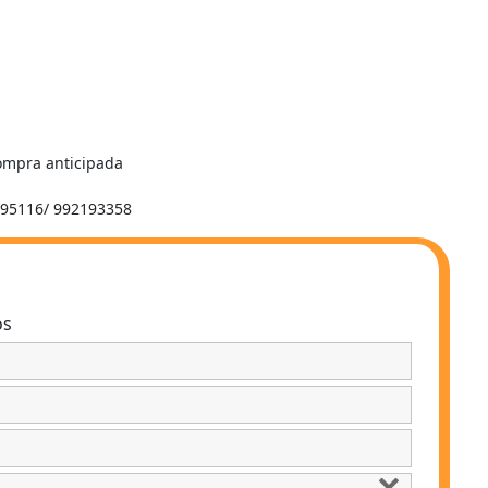
compra anticipada
2495116/ 992193358
os