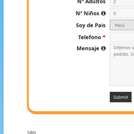
Nº Adultos
Nº Niños
Soy de Pais
Telefono
*
Mensaje
1dm