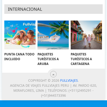
INTERNACIONAL
PUNTA CANA TODO
PAQUETES
PAQUETES
INCLUIDO
TURÍSTICOS A
TURÍSTICOS A
ARUBA
CARTAGENA
COPYRIGHT © 2026
FULLVIAJES
.
AGENCIA DE VIAJES FULLVIAJES PERU | AV. PARDO 620,
MIRAFLORES, LIMA | TELÉFONOS: (+511)2495291 -
(+51)944573396