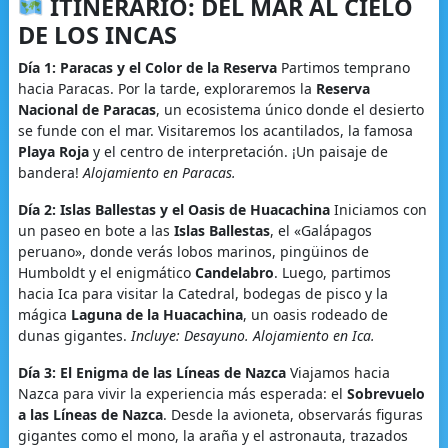
ITINERARIO: DEL MAR AL CIELO
DE LOS INCAS
Día 1: Paracas y el Color de la Reserva
Partimos temprano
hacia Paracas. Por la tarde, exploraremos la
Reserva
Nacional de Paracas
, un ecosistema único donde el desierto
se funde con el mar. Visitaremos los acantilados, la famosa
Playa Roja
y el centro de interpretación. ¡Un paisaje de
bandera!
Alojamiento en Paracas.
Día 2: Islas Ballestas y el Oasis de Huacachina
Iniciamos con
un paseo en bote a las
Islas Ballestas
, el «Galápagos
peruano», donde verás lobos marinos, pingüinos de
Humboldt y el enigmático
Candelabro
. Luego, partimos
hacia Ica para visitar la Catedral, bodegas de pisco y la
mágica
Laguna de la Huacachina
, un oasis rodeado de
dunas gigantes.
Incluye: Desayuno. Alojamiento en Ica.
Día 3: El Enigma de las Líneas de Nazca
Viajamos hacia
Nazca para vivir la experiencia más esperada: el
Sobrevuelo
a las Líneas de Nazca
. Desde la avioneta, observarás figuras
gigantes como el mono, la araña y el astronauta, trazados